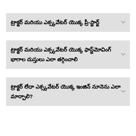
ట్రాక్టర్ మరియు ఎక్స్కవేటర్ యొక్క ప్రీ-స్టార్ట్
ట్రాక్టర్ మరియు ఎక్స్కవేటర్ యొక్క ఫాస్ట్‌మోవింగ్
భాగాల దుస్తులు ఎలా తగ్గించాలి
ట్రాక్టర్ లేదా ఎక్స్కవేటర్ యొక్క ఇంజిన్ నూనెను ఎలా
మార్చాలి?