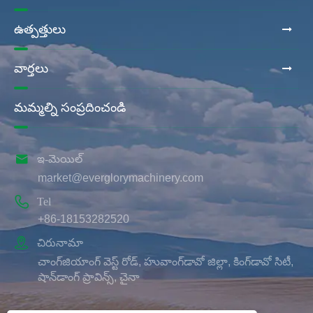
ఉత్పత్తులు
వార్తలు
మమ్మల్ని సంప్రదించండి

ఇ-మెయిల్
market@everglorymachinery.com

Tel
+86-18153282520

చిరునామా
చాంగ్‌జియాంగ్ వెస్ట్ రోడ్, హువాంగ్‌డావో జిల్లా, కింగ్‌డావో సిటీ,
షాన్‌డాంగ్ ప్రావిన్స్, చైనా