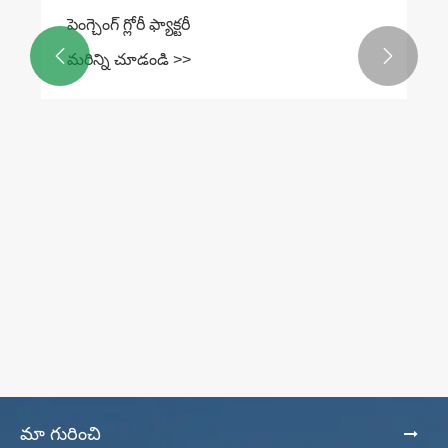
పెంగ్చెంగ్ గ్లోరీ ఫ్యాక్టరీ


మరిన్ని చూడండి >>
మా గురించి