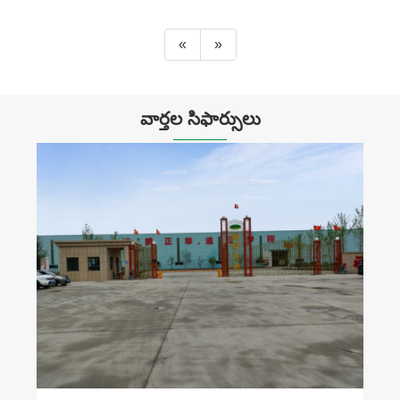
«
»
వార్తల సిఫార్సులు