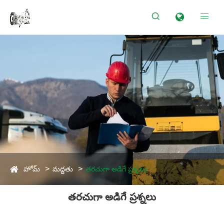


హోమ్
మద్దతు
తరచుగా అడిగే ప్రశ్నలు
తరచుగా అడిగే ప్రశ్నలు