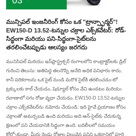
03
మున్సిపల్ ఇంజనీరింగ్ కోసం ఒక "ట్రాన్స్ఫార్మర్"!
EW150-D 13.52-టన్నుల చక్రాల ఎక్స్‌కవేటర్: రోడ్-
సిద్ధంగా మరియు పని-సిద్ధంగా-సైట్‌లను
తరలించేటప్పుడు ఆలస్యం జరగదు
మునిసిపల్ మరియు ఇన్‌ఫ్రాస్ట్రక్చర్ రంగాలలోని కాంట్రాక్టర్‌లకు డ్రిల్
గురించి తెలుసు: అతిపెద్ద తలనొప్పి అనేది అధిక పనిభారం కాదు,
కానీ పరికరాలను ఒక సైట్ నుండి మరొక సైట్‌కి తరలించడం-టో
ట్రక్కులకు కాల్ చేయడం, షెడ్యూల్ కోసం వేచి ఉండటం మరియు
రవాణాలో సగం రోజు వృధా చేయడం. EW150-D 13.52-టన్నుల
చక్రాల ఎక్స్‌కవేటర్‌ను నమోదు చేయండి: ఇది హైవే ప్రయాణం కోసం
చక్రాలతో అమర్చబడి ఉంది మరియు అది ఆన్-సైట్‌కు చేరుకున్న
క్షణంలో పని చేయడానికి సిద్ధంగా ఉంది. బదిలీలలో సమయం
కోల్పోకుండా, మీరు రెండు రోజుల విలువైన పనిని ఒకదానిలో పూర్తి