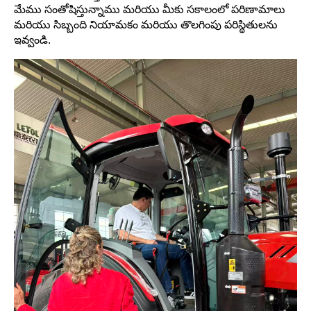
మేము సంతోషిస్తున్నాము మరియు మీకు సకాలంలో పరిణామాలు
మరియు సిబ్బంది నియామకం మరియు తొలగింపు పరిస్థితులను
ఇవ్వండి.