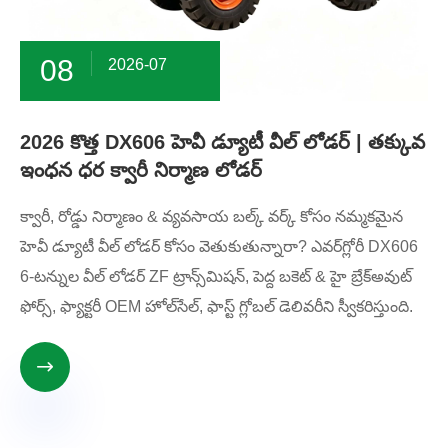
08
2026-07
2026 కొత్త DX606 హెవీ డ్యూటీ వీల్ లోడర్ | తక్కువ
ఇంధన ధర క్వారీ నిర్మాణ లోడర్
క్వారీ, రోడ్డు నిర్మాణం & వ్యవసాయ బల్క్ వర్క్ కోసం నమ్మకమైన
హెవీ డ్యూటీ వీల్ లోడర్ కోసం వెతుకుతున్నారా? ఎవర్‌గ్లోరీ DX606
6-టన్నుల వీల్ లోడర్ ZF ట్రాన్స్‌మిషన్, పెద్ద బకెట్ & హై బ్రేక్‌అవుట్
ఫోర్స్, ఫ్యాక్టరీ OEM హోల్‌సేల్, ఫాస్ట్ గ్లోబల్ డెలివరీని స్వీకరిస్తుంది.
