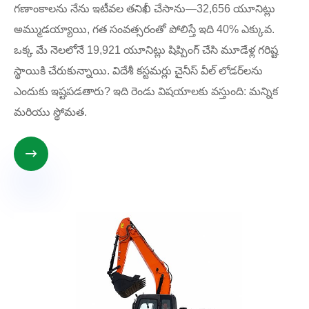
గణాంకాలను నేను ఇటీవల తనిఖీ చేసాను—32,656 యూనిట్లు
అమ్ముడయ్యాయి, గత సంవత్సరంతో పోలిస్తే ఇది 40% ఎక్కువ.
ఒక్క మే నెలలోనే 19,921 యూనిట్లు షిప్పింగ్ చేసి మూడేళ్ల గరిష్ట
స్థాయికి చేరుకున్నాయి. విదేశీ కస్టమర్లు చైనీస్ వీల్ లోడర్‌లను
ఎందుకు ఇష్టపడతారు? ఇది రెండు విషయాలకు వస్తుంది: మన్నిక
మరియు స్థోమత.
