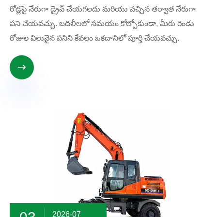
రోడ్లపై నేరుగా డ్రైవ్ చేయగలదు మరియు వచ్చిన తర్వాత నేరుగా
పని చేయవచ్చు. బదిలీలలో సమయం కోల్పోకుండా, మీరు రెండు
రోజుల విలువైన పనిని కేవలం ఒకదానిలో పూర్తి చేయవచ్చు.

2026-07