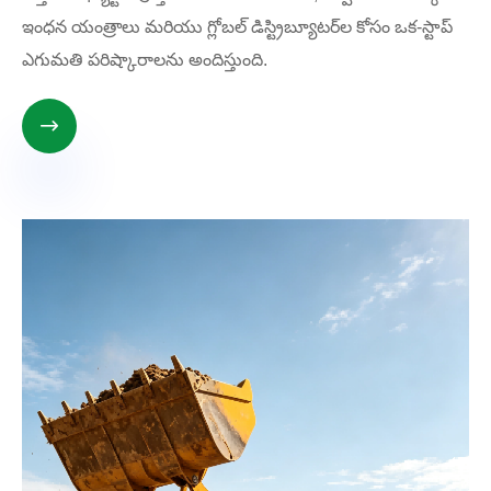
ఇంధన యంత్రాలు మరియు గ్లోబల్ డిస్ట్రిబ్యూటర్‌ల కోసం ఒక-స్టాప్
ఎగుమతి పరిష్కారాలను అందిస్తుంది.
