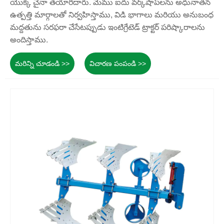
యొక్క చైనా తయారీదారు. మేము ఐదు వర్క్‌షాప్‌లను అధునాతన
ఉత్పత్తి మార్గాలతో నిర్వహిస్తాము, విడి భాగాలు మరియు అనుబంధ
మద్దతును సరఫరా చేసేటప్పుడు ఇంటిగ్రేటెడ్ ట్రాక్టర్ పరిష్కారాలను
అందిస్తాము.
మరిన్ని చూడండి >>
విచారణ పంపండి >>