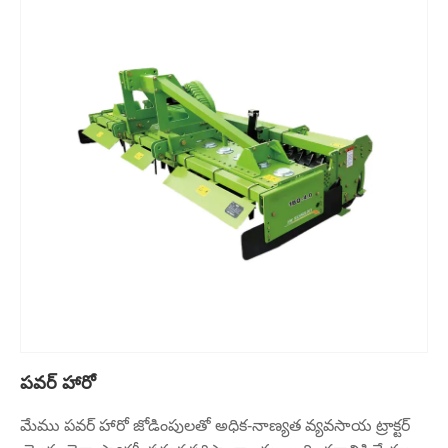
పవర్ హారో
మేము పవర్ హారో జోడింపులతో అధిక-నాణ్యత వ్యవసాయ ట్రాక్టర్