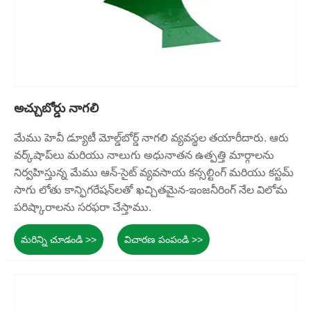
అచ్చుబోర్డు నాగలి
మేము హెవీ డ్యూటీ మోల్డ్‌బోర్డ్ నాగలి వ్యవస్థల తయారీదారు. ఆరు
వర్క్‌షాప్‌లు మరియు నాలుగు అధునాతన ఉత్పత్తి మార్గాలను
నిర్వహిస్తున్న మేము ఆన్-సైట్ వ్యవసాయ కన్సల్టింగ్ మరియు కస్టమ్
సాగు లోతు కాన్ఫిగరేషన్‌లతో ఖచ్చితమైన-ఇంజనీరింగ్ నేల విలోమ
పరిష్కారాలను సరఫరా చేస్తాము.
మరిన్ని చూడండి >>
విచారణ పంపండి >>