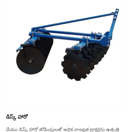
డిస్క్ హారో
మేము డిస్క్ హారో జోడింపులతో అధిక-నాణ్యత ట్రాక్టర్లను ఉత్పత్తి