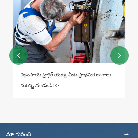
DX300PC-9 29.5 టన్నుల క్రాలర్ ఎక్స్‌కవేటర్:
అధిక శక్తి, పెద్ద బకెట్ కెపాసిటీ—మైనింగ్ మరియు ఎర్త్
మూవింగ్ కోసం ఆల్-రౌండర్
మరిన్ని చూడండి >>


మా గురించి