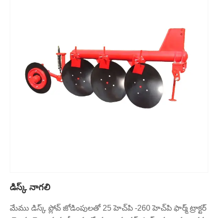
డిస్క్ నాగలి
మేము డిస్క్ ప్లోవ్ జోడింపులతో 25 హెచ్‌పి -260 హెచ్‌పి ఫార్మ్ ట్రాక్టర్