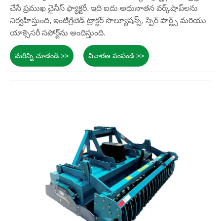
చేసే ప్రముఖ చైనీస్ ఫ్యాక్టరీ. ఇది ఐదు అధునాతన వర్క్‌షాప్‌లను
నిర్వహిస్తుంది, ఇంటిగ్రేటెడ్ ట్రాక్టర్ సొల్యూషన్స్, స్పేర్ పార్ట్స్ మరియు
యాక్సెసరీ సపోర్ట్‌ను అందిస్తుంది.
మరిన్ని చూడండి >>
విచారణ పంపండి >>