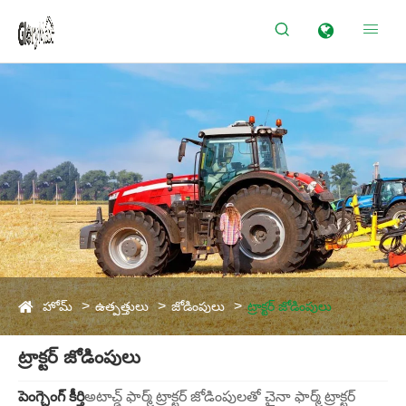


హోమ్
ఉత్పత్తులు
జోడింపులు
ట్రాక్టర్ జోడింపులు
ట్రాక్టర్ జోడింపులు
పెంగ్చెంగ్ కీర్తి
అటాచ్డ్ ఫార్మ్ ట్రాక్టర్ జోడింపులతో చైనా ఫార్మ్ ట్రాక్టర్