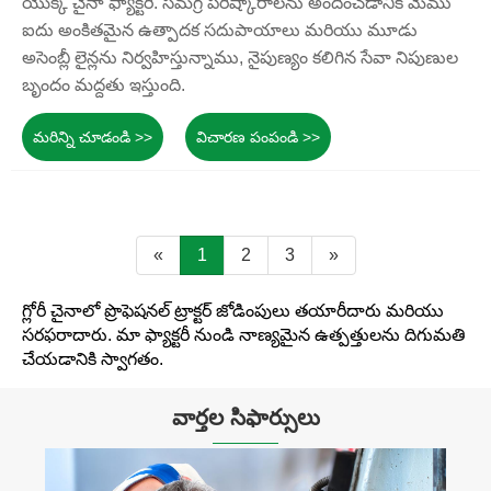
యొక్క చైనా ఫ్యాక్టరీ. సమగ్ర పరిష్కారాలను అందించడానికి మేము
ఐదు అంకితమైన ఉత్పాదక సదుపాయాలు మరియు మూడు
అసెంబ్లీ లైన్లను నిర్వహిస్తున్నాము, నైపుణ్యం కలిగిన సేవా నిపుణుల
బృందం మద్దతు ఇస్తుంది.
మరిన్ని చూడండి >>
విచారణ పంపండి >>
«
1
2
3
»
గ్లోరీ చైనాలో ప్రొఫెషనల్ ట్రాక్టర్ జోడింపులు తయారీదారు మరియు
సరఫరాదారు. మా ఫ్యాక్టరీ నుండి నాణ్యమైన ఉత్పత్తులను దిగుమతి
చేయడానికి స్వాగతం.
వార్తల సిఫార్సులు