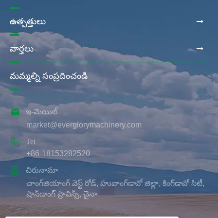
ఉత్పత్తులు
వార్తలు
మమ్మల్ని సంప్రదించండి

ఇ-మెయిల్
market@everglorymachinery.com

Tel
+86-18153282520

చిరునామా
చాంగ్‌జియాంగ్ వెస్ట్ రోడ్, హువాంగ్‌డావో జిల్లా, కింగ్‌డావో సిటీ,
షాన్‌డాంగ్ ప్రావిన్స్, చైనా