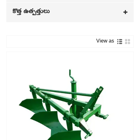
కొత్త ఉత్పత్తులు
View as