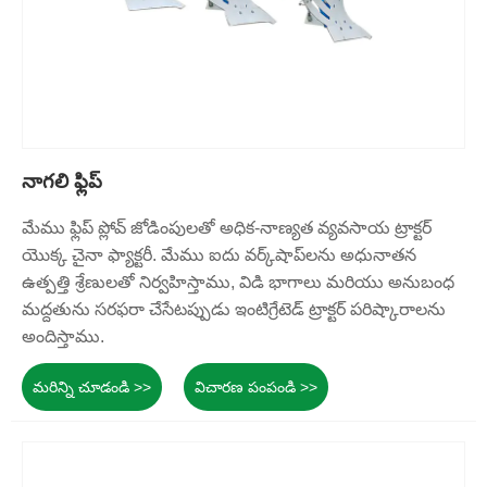
నాగలి ఫ్లిప్
మేము ఫ్లిప్ ప్లోవ్ జోడింపులతో అధిక-నాణ్యత వ్యవసాయ ట్రాక్టర్
యొక్క చైనా ఫ్యాక్టరీ. మేము ఐదు వర్క్‌షాప్‌లను అధునాతన
ఉత్పత్తి శ్రేణులతో నిర్వహిస్తాము, విడి భాగాలు మరియు అనుబంధ
మద్దతును సరఫరా చేసేటప్పుడు ఇంటిగ్రేటెడ్ ట్రాక్టర్ పరిష్కారాలను
అందిస్తాము.
మరిన్ని చూడండి >>
విచారణ పంపండి >>