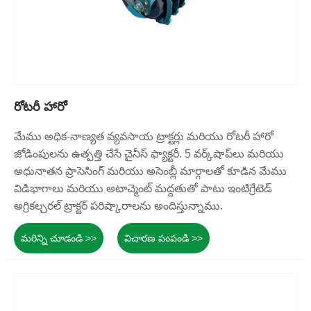
రోటరీ హారో
మేము అధిక-నాణ్యత వ్యవసాయ ట్రాక్టర్లు మరియు రోటరీ హారో
జోడింపులను ఉత్పత్తి చేసే చైనీస్ ఫ్యాక్టరీ. 5 వర్క్‌షాప్‌లు మరియు
అధునాతన ప్రాసెసింగ్ మరియు అసెంబ్లీ మార్గాలతో కూడిన మేము
విడిభాగాలు మరియు అటాచ్మెంట్ మద్దతుతో పాటు ఇంటిగ్రేటెడ్
అగ్రికల్చరల్ ట్రాక్టర్ పరిష్కారాలను అందిస్తున్నాము.
మరిన్ని చూడండి >>
విచారణ పంపండి >>