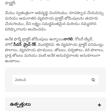
ఫ్యాక్టరీ.
మేము స్వతంత్రంగా అభివృద్ధి చెందగలము, రూపకల్పన చేయవచ్చు
మరియు అధునాతన వ్యవసాయ ట్రాక్టర్ జోడింపులను తయారు
చేయగలము, దీని లక్ష్యం సమర్థవంతమైన మరియు నమ్మదగిన
పరిష్కారాలను అందించడం.
అనేక ఫార్మ్ ట్రాక్టర్ జోడింపులు ఉన్నాయి
నాగలి
, రోటరీ టిల్లర్,
హారో,
సీడర్
,
డ్రైవ్ రేక్
, మొదలైనవి. ఈ వ్యవసాయ ట్రాక్టర్ పనిముట్లు
పొలాలు, వ్యవసాయ భూములు, తోటలు, పర్వతాలు, వరి పొలాలు,
ద్రాక్ష తోటలు మరియు వంటి అనేక అనువర్తనాలకు అనుకూలంగా
ఉంటాయి.
ఉత్పత్తులు