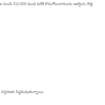
నుండి 310,000 మంది విదేశీ కొనుగోలుదారులను ఆకర్షించి, కొత్త
ీ విస్తరణకు సిద్ధమవుతున్నాయి.