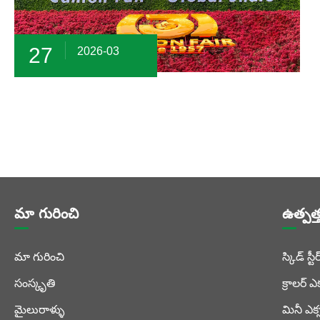
27
2026-03
మా గురించి
ఉత్పత్
మా గురించి
స్కిడ్ స్ట
సంస్కృతి
క్రాలర్ ఎ
మైలురాళ్ళు
మినీ ఎక్