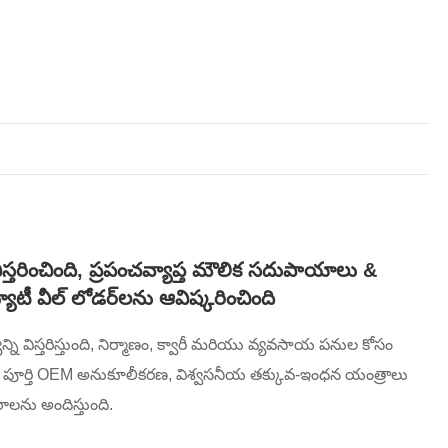
ు విస్తరించింది, ప్రపంచవ్యాప్త మౌలిక సదుపాయాలు &
యూటీ వీల్ లోడర్‌లను ఆవిష్కరించింది
్యాన్ని విస్తరిస్తుంది, నిర్మాణం, క్వారీ మరియు వ్యవసాయ పనుల కోసం
ఫ్యాక్టరీ పూర్తి OEM అనుకూలీకరణ, విశ్వసనీయ తక్కువ-ఇంధన యంత్రాలు
రాలను అందిస్తుంది.