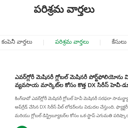
పరిశ్రమ వార్తలు
కంపెనీ వార్తలు
పరిశ్రమ వార్తలు
కేసులు
ఎవర్‌గ్లోరీ మెషినరీ గ్లోబల్ మెషినరీ పోర్ట్‌ఫోలియోన
వ్యవసాయ మార్కెట్‌ల కోసం కొత్త DX సిరీస్ హెవీ-డ్
కింగ్‌డావో ఎవర్‌గ్లోరీ మెషినరీ గ్లోబల్ హెవీ మెషినరీ సరఫరా సామర్థ
అప్‌గ్రేడ్ చేసిన DX సిరీస్ వీల్ లోడర్‌లను విడుదల చేస్తుంది. 
మరియు గ్లోబల్ డిస్ట్రిబ్యూటర్‌ల కోసం ఒక-స్టాప్ ఎగుమతి పరిష్కా