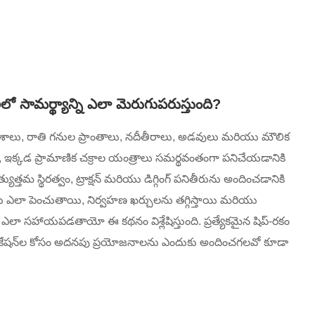
లో సామర్థ్యాన్ని ఎలా మెరుగుపరుస్తుంది?
్రదేశాలు, రాతి గనుల ప్రాంతాలు, నదీతీరాలు, అడవులు మరియు మౌలిక
 ఇక్కడ ప్రామాణిక చక్రాల యంత్రాలు సమర్థవంతంగా పనిచేయడానికి
ుత్తమ స్థిరత్వం, ట్రాక్షన్ మరియు డిగ్గింగ్ పనితీరును అందించడానికి
దకతను ఎలా పెంచుతాయి, నిర్వహణ ఖర్చులను తగ్గిస్తాయి మరియు
ంలో ఎలా సహాయపడతాయో ఈ కథనం విశ్లేషిస్తుంది. ప్రత్యేకమైన షిప్-రకం
అప్లికేషన్‌ల కోసం అదనపు ప్రయోజనాలను ఎందుకు అందించగలవో కూడా