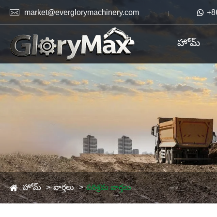

market@everglorymachinery.com

+8
హోమ్
హోమ్
వార్తలు
పరిశ్రమ వార్తలు