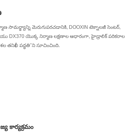
ి
ర్మాణ సామర్థ్యాన్ని మెరుగుపరచడానికి, DOOXIN టెక్నాలజీ సెంటర్,
ియు DX370 యొక్క నిర్మాణ లక్షణాల ఆధారంగా, హైడ్రాలిక్ పరికరాల
తనిఖీ పద్ధతి"ని సూచించింది.
్య కార్యక్రమం