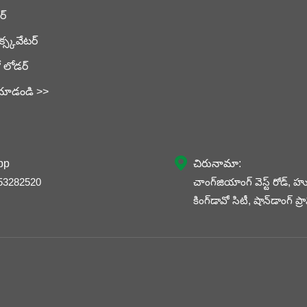
ర్
క్స్కవేటర్
ో లోడర్
 చూడండి >>

pp
చిరునామా:
53282520
చాంగ్‌జియాంగ్ వెస్ట్ రోడ్, హు
కింగ్‌డావో సిటీ, షాన్‌డాంగ్ ప్రా