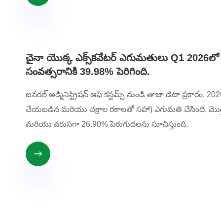
చైనా యొక్క ఎక్స్‌కవేటర్ ఎగుమతులు Q1 2026లో 
సంవత్సరానికి 39.98% పెరిగింది.
జనరల్ అడ్మినిస్ట్రేషన్ ఆఫ్ కస్టమ్స్ నుండి తాజా డేటా ప్రకారం, 20
చేయబడిన మరియు చక్రాల రకాలతో సహా) ఎగుమతి చేసింది, మొత
మరియు వరుసగా 26.90% పెరుగుదలను సూచిస్తుంది.
