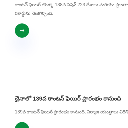
కాంటన్ ఫెయిర్ యొక్క 138వ సెషన్ 223 దేశాలు మరియు ప్రాంతాల 
రికార్డును నెలకొల్పింది.

చైనాలో 139వ కాంటన్ ఫెయిర్ ప్రారంభం కానుంది
139వ కాంటన్ ఫెయిర్ ప్రారంభం కానుంది, నిర్మాణ యంత్రాలు విదేశ