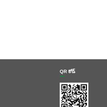
QR కోడ్