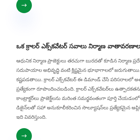

ఒక క్రాలర్ ఎక్స్‌కవేటర్ సవాలు నిర్మాణ వాతావరణాల
ఆధునిక నిర్మాణ ప్రాజెక్టులు తరచుగా బురదతో కూడిన నిర్మాణ ప
సదుపాయాల అభివృద్ధి వంటి క్లిష్టమైన భూభాగాలలో జరుగుతాయి,
కష్టపడతాయి. క్రాలర్ ఎక్స్‌కవేటర్ ఈ డిమాండ్ చేసే పరిసరాలలో అత్య
ప్రత్యేకంగా రూపొందించబడింది. క్రాలర్ ఎక్స్‌కవేటర్‌లు ఉత్పా
కాంట్రాక్టర్‌లు ప్రాజెక్ట్‌లను మరింత సమర్థవంతంగా పూర్తి చేయడ
డిజైన్‌లతో సహా అనుకూలీకరించిన సొల్యూషన్‌లు ప్రత్యేకమైన 
ఇది వివరిస్తుంది.
