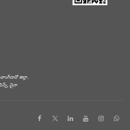
వాంగ్‌డావో జిల్లా,
విన్స్, చైనా