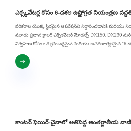
ఎక్స్కవేటర్ల కోసం 6-దశల ఉష్ణోగ్రత నియంత్రణ పద్ధత
పరికరాల యొక్క స్థిరమైన ఆపరేషన్‌ని నిర్ధారించడానికి మరియు ని
మూడు ప్రధాన క్రాలర్ ఎక్స్‌కవేటర్ మోడల్స్ DX150, DX230 మర
నిర్వహణ కోసం ఒక క్రమబద్ధమైన మరియు ఆచరణాత్మకమైన "6-దశల 

కాంటన్ ఫెయిర్-చైనాలో అతిపెద్ద అంతర్జాతీయ వాణిజ