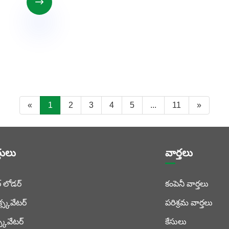

«
1
2
3
4
5
...
11
»
తులు
వార్తలు
ీర్ లోడర్
కంపెనీ వార్తలు
క్స్కవేటర్
పరిశ్రమ వార్తలు
స్కవేటర్
కేసులు