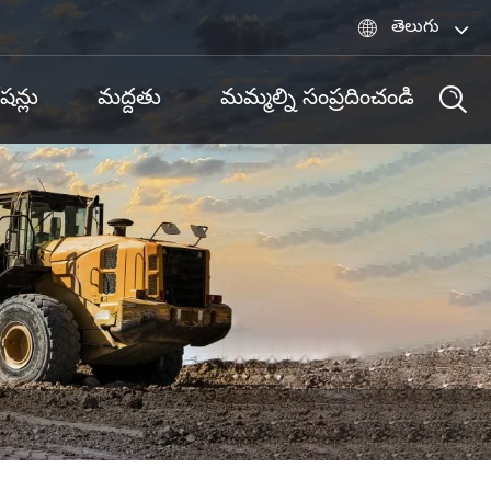

తెలుగు
ేషన్లు
మద్దతు
మమ్మల్ని సంప్రదించండి