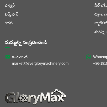
ఫ్యాక్టరీ
వీల్ లోడ
వర్క్‌షాప్
చక్రాల ఎ
గౌరవం
బ్యాక్‌హ
మరిన్ని
మమ్మల్ని సంప్రదించండి


ఇ-మెయిల్:
Whatsa
market@everglorymachinery.com
+86-181