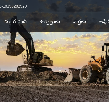
6-18153282520
మా గురించి
ఉత్పత్తులు
వార్తలు
అప్లిక