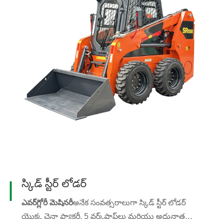
స్కిడ్ స్టీర్ లోడర్
ఎవర్‌గ్లోరీ మెషినరీ
అనేక సంవత్సరాలుగా స్కిడ్ స్టీర్ లోడర్
యొక్క చైనా ఫ్యాక్టరీ. 5 వర్క్‌షాప్‌లు మరియు అధునాతన