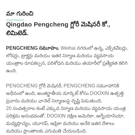
అనేక నమూనాలు ఉన్నాయి. మీకు మా వీల్ లోడర్‌ల పట్ల
మా గురించి
ఆసక్తి ఉంటే, దయచేసి సంకోచించకండి
సంప్రదించండి
.
Qingdao Pengcheng గ్లోరీ మెషినరీ కో.,
లిమిటెడ్.
PENGCHENG సమూహం
, Weihai నగరంలో ఉన్న, ఎక్స్‌కవేటర్లు,
లోడర్లు, ట్రాక్టర్లు మరియు ఇతర నిర్మాణ మరియు వ్యవసాయ
యంత్రాల రూపకల్పన, పరిశోధన మరియు తయారీలో ప్రత్యేకత కలిగి
ఉంది.
PENGCHENG గ్లోరీ మెషినరీ, PENGCHENG సమూహానికి
అధీనంలో ఉంది, అంతర్జాతీయ మార్కెట్ కోసం DOOXIN ఉత్పత్తి
ప్రచారం మరియు ఛానెల్ నిర్మాణంపై దృష్టి పెడుతుంది.
20 సంవత్సరాల కంటే ఎక్కువ నిర్మాణ మరియు వ్యవసాయ యంత్ర
పరిశ్రమ అనుభవంతో, DOOXIN దక్షిణ అమెరికా, ఆగ్నేయాసియా,
మధ్యప్రాచ్యం, యూరప్, ఆఫ్రికా మరియు అనేక ఇతర దేశాలు
మరియు ప్రాంతాలకు ఎగుమతి చేయబడింది.