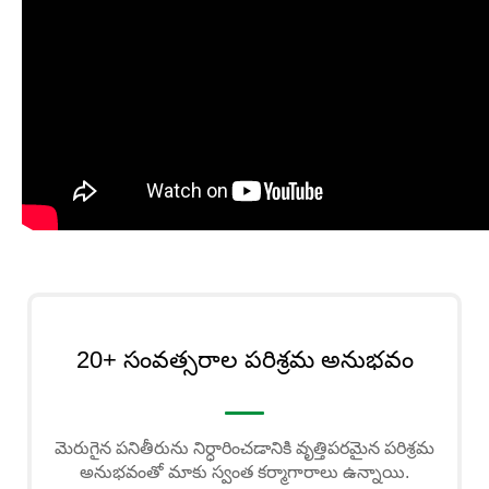
20+ సంవత్సరాల పరిశ్రమ అనుభవం
మెరుగైన పనితీరును నిర్ధారించడానికి వృత్తిపరమైన పరిశ్రమ
అనుభవంతో మాకు స్వంత కర్మాగారాలు ఉన్నాయి.