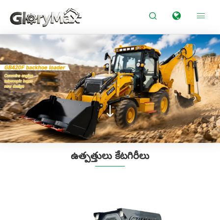



ఉత్పత్తులు కేటగిరీలు