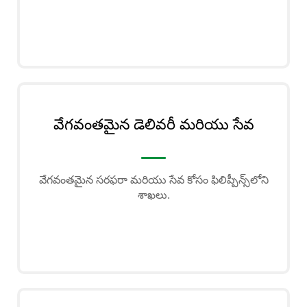
వేగవంతమైన డెలివరీ మరియు సేవ
వేగవంతమైన సరఫరా మరియు సేవ కోసం ఫిలిప్పీన్స్‌లోని
శాఖలు.