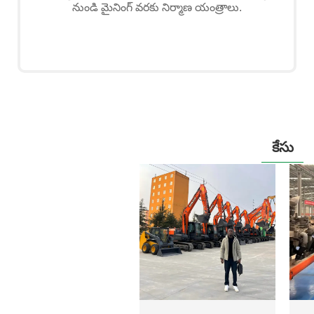
నుండి మైనింగ్ వరకు నిర్మాణ యంత్రాలు.
కేసు