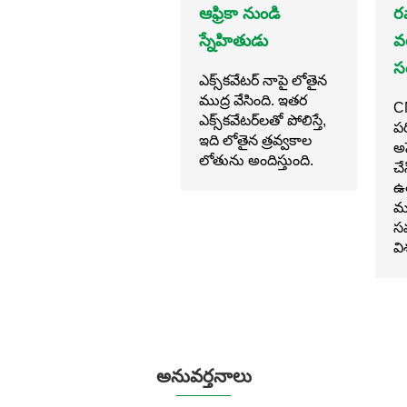
కస్టమర్ గొప్పగా
ఆఫ్రికా నుండి
ర
చెప్పారు
స్నేహితుడు
వర
సం
ఈ యంత్రం వారి స్థానిక
ఎక్స్‌కవేటర్ నాపై లోతైన
పని పరిస్థితులు, అధిక
ముద్ర వేసింది. ఇతర
CN
ఉష్ణోగ్రత మరియు
ఎక్స్‌కవేటర్‌లతో పోలిస్తే,
ప
కఠినమైన రాళ్లకు
ఇది లోతైన త్రవ్వకాల
అస
ప్రత్యేకంగా అనుకూలంగా
లోతును అందిస్తుంది.
చే
ఉంటుంది.
ఉత
మ
స
వి
అనువర్తనాలు