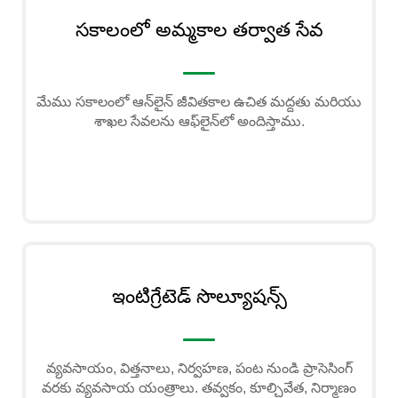
సకాలంలో అమ్మకాల తర్వాత సేవ
మేము సకాలంలో ఆన్‌లైన్ జీవితకాల ఉచిత మద్దతు మరియు
శాఖల సేవలను ఆఫ్‌లైన్‌లో అందిస్తాము.
ఇంటిగ్రేటెడ్ సొల్యూషన్స్
వ్యవసాయం, విత్తనాలు, నిర్వహణ, పంట నుండి ప్రాసెసింగ్
వరకు వ్యవసాయ యంత్రాలు. తవ్వకం, కూల్చివేత, నిర్మాణం