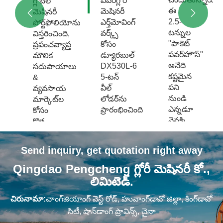
ఎవర్‌గ్లోరీ
గ్లోబల్
లో
నేల
రహదారి
ఈ
మెషినరీ
మెషినరీ


సాగు,
నిర్మాణం
2.5-
ఎర్త్‌మోవింగ్
పోర్ట్‌ఫోలియోను
ఆర్చర్డ్
మరియు
టన్నుల
వర్క్స్
విస్తరించింది,
మేనేజ్‌మెంట్
తోట
"పాకెట్
కోసం
ప్రపంచవ్యాప్త
మరియు
ఆపరేషన్‌లో
పవర్‌హౌస్"
డ్యూరబుల్
మౌలిక
కందకం
ఉపయోగించబడుతుంది.
అనేది
DX530L‑6
సదుపాయాలు
నిర్మాణంలో
కష్టమైన
5‑టన్
&
ఉపయోగిస్తారు.
పని
వీల్
వ్యవసాయ
నుండి
లోడర్‌ను
మార్కెట్‌ల
ఎన్నడూ
ప్రారంభించింది
కోసం
వెనక్కి
కొత్త
జూలై
తగ్గని
DX
తుంది.
2026లో,
నిజమైన
సిరీస్
Send inquiry, get quotation right away
వర్క్‌హోర్స్.
Qingdao
హెవీ-
డ్యూటీ
Everglory
Qingdao Pengcheng గ్లోరీ మెషినరీ కో.,
ఈ
మరిన్ని
వీల్
కి
Machinery
లిమిటెడ్.
సంవత్సరం
చూడండి
లోడర్‌లను
అధికారికంగా
>>
జనవరి
ఆవిష్కరించింది
చిరునామా:
చాంగ్‌జియాంగ్ వెస్ట్ రోడ్, హువాంగ్‌డావో జిల్లా, కింగ్‌డావో
DX530L‑6
నుండి
సిటీ, షాన్‌డాంగ్ ప్రావిన్స్, చైనా
ఐదు-
కింగ్‌డావో
మరిన్ని
మే