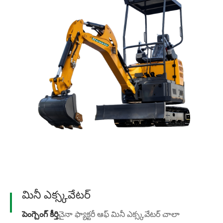
మా ఎక్స్‌కవేటర్‌పై ఆసక్తి ఉంటే, దయచేసి
సంకోచించకండి
సంప్రదించండి
.
మినీ ఎక్స్కవేటర్
పెంగ్చెంగ్ కీర్తి
చైనా ఫ్యాక్టరీ ఆఫ్ మినీ ఎక్స్కవేటర్ చాలా