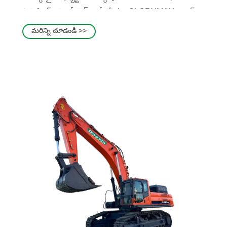
ప్రాసెసింగ్ అసెంబ్లీ లైన్‌లతో, మేము GLORYMAX బ్రాండ్
క్రింద ఇంటిగ్రేటెడ్ స్కిడ్ స్టీర్ లోడర్ సొల్యూషన్‌లను
మరిన్ని చూడండి >>
అందిస్తాము.