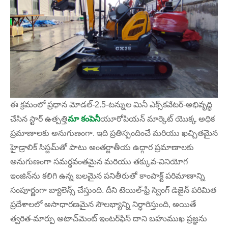
ఈ క్రమంలో ప్రధాన మోడల్-2.5-టన్నుల మినీ ఎక్స్‌కవేటర్-అభివృద్ధి
చేసిన స్టార్ ఉత్పత్తి
మా కంపెనీ
యూరోపియన్ మార్కెట్ యొక్క అధిక
ప్రమాణాలకు అనుగుణంగా. ఇది ప్రతిస్పందించే మరియు ఖచ్చితమైన
హైడ్రాలిక్ సిస్టమ్‌తో పాటు అంతర్జాతీయ ఉద్గార ప్రమాణాలకు
అనుగుణంగా సమర్థవంతమైన మరియు తక్కువ-వినియోగ
ఇంజిన్‌ను కలిగి ఉన్న బలమైన పనితీరుతో కాంపాక్ట్ పరిమాణాన్ని
సంపూర్ణంగా బ్యాలెన్స్ చేస్తుంది. దీని టెయిల్-ఫ్రీ స్వింగ్ డిజైన్ పరిమిత
ప్రదేశాలలో అసాధారణమైన సౌలభ్యాన్ని నిర్ధారిస్తుంది, అయితే
త్వరిత-మార్పు అటాచ్‌మెంట్ ఇంటర్‌ఫేస్ దాని బహుముఖ ప్రజ్ఞను