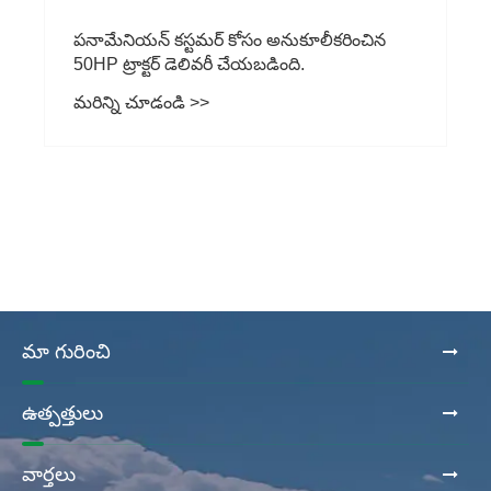
పనామేనియన్ కస్టమర్ కోసం అనుకూలీకరించిన
50HP ట్రాక్టర్ డెలివరీ చేయబడింది.
మరిన్ని చూడండి >>
మా గురించి
ఉత్పత్తులు
వార్తలు