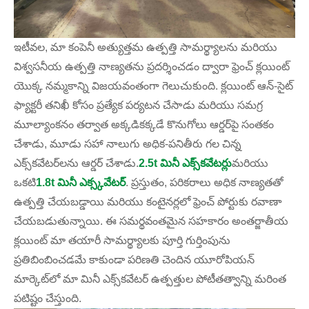
ఇటీవల, మా కంపెనీ అత్యుత్తమ ఉత్పత్తి సామర్థ్యాలను మరియు
విశ్వసనీయ ఉత్పత్తి నాణ్యతను ప్రదర్శించడం ద్వారా ఫ్రెంచ్ క్లయింట్
యొక్క నమ్మకాన్ని విజయవంతంగా గెలుచుకుంది. క్లయింట్ ఆన్-సైట్
ఫ్యాక్టరీ తనిఖీ కోసం ప్రత్యేక పర్యటన చేసాడు మరియు సమగ్ర
మూల్యాంకనం తర్వాత అక్కడికక్కడే కొనుగోలు ఆర్డర్‌పై సంతకం
చేశాడు, మూడు సహా నాలుగు అధిక-పనితీరు గల చిన్న
ఎక్స్‌కవేటర్‌లను ఆర్డర్ చేశాడు.
2.5t మినీ ఎక్స్‌కవేటర్లు
మరియు
ఒకటి
1.8t మినీ ఎక్స్కవేటర్
. ప్రస్తుతం, పరికరాలు అధిక నాణ్యతతో
ఉత్పత్తి చేయబడ్డాయి మరియు కంటైనర్లలో ఫ్రెంచ్ పోర్టుకు రవాణా
చేయబడుతున్నాయి. ఈ సమర్థవంతమైన సహకారం అంతర్జాతీయ
క్లయింట్ మా తయారీ సామర్థ్యాలకు పూర్తి గుర్తింపును
ప్రతిబింబించడమే కాకుండా పరిణతి చెందిన యూరోపియన్
మార్కెట్‌లో మా మినీ ఎక్స్‌కవేటర్ ఉత్పత్తుల పోటీతత్వాన్ని మరింత
పటిష్టం చేస్తుంది.