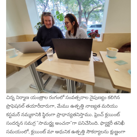
చిన్న నిర్మాణ యంత్రాల రంగంలో సంవత్సరాల నైపుణ్యం కలిగిన
ప్రొఫెషనల్ తయారీదారుగా, మేము ఉత్పత్తి నాణ్యత మరియు
కస్టమర్ నమ్మకానికి స్థిరంగా ప్రాధాన్యతనిస్తాము. ఫ్రెంచ్ క్లయింట్
సందర్శన సమగ్ర "సామర్థ్య అంచనా"గా పనిచేసింది. ఫ్యాక్టరీ తనిఖీ
సమయంలో, క్లయింట్ మా ఆధునిక ఉత్పత్తి సౌకర్యాలను క్షుణ్ణంగా