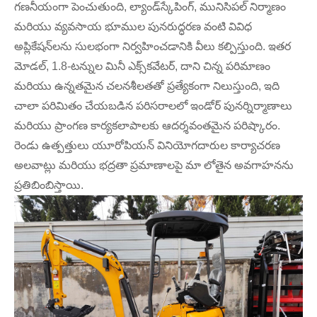
గణనీయంగా పెంచుతుంది, ల్యాండ్‌స్కేపింగ్, మునిసిపల్ నిర్మాణం
మరియు వ్యవసాయ భూముల పునరుద్ధరణ వంటి వివిధ
అప్లికేషన్‌లను సులభంగా నిర్వహించడానికి వీలు కల్పిస్తుంది. ఇతర
మోడల్, 1.8-టన్నుల మినీ ఎక్స్‌కవేటర్, దాని చిన్న పరిమాణం
మరియు ఉన్నతమైన చలనశీలతతో ప్రత్యేకంగా నిలుస్తుంది, ఇది
చాలా పరిమితం చేయబడిన పరిసరాలలో ఇండోర్ పునర్నిర్మాణాలు
మరియు ప్రాంగణ కార్యకలాపాలకు ఆదర్శవంతమైన పరిష్కారం.
రెండు ఉత్పత్తులు యూరోపియన్ వినియోగదారుల కార్యాచరణ
అలవాట్లు మరియు భద్రతా ప్రమాణాలపై మా లోతైన అవగాహనను
ప్రతిబింబిస్తాయి.