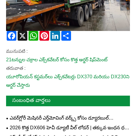
Facebook
X
WhatsApp
Pinterest
LinkedIn
Share
మునుపటి :
21టన్నుల చక్రాల ఎక్స్‌కవేటర్ కోసం కొత్త ఆర్డర్ షిప్‌మెంట్
తరువాత :
యూరోపియన్ కస్టమర్‌లు ఎక్స్‌కవేటర్లు DX370 మరియు DX230ని
ఆర్డర్ చేస్తారు
సంబంధిత వార్తలు
ఎవర్‌గ్లోరీ మెషినరీ ఎర్త్‌మోవింగ్ వర్క్స్ కోసం డ్యూరబుల్
DX530L‑6 5‑టన్ వీల్ లోడర్‌ను ప్రారంభించింది
2026 కొత్త DX606 హెవీ డ్యూటీ వీల్ లోడర్ | తక్కువ ఇంధన ధర
క్వారీ నిర్మాణ లోడర్