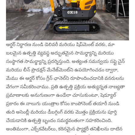
ఆర్డర్ నిర్ధారణ నుండి డెలివరీ మరియు షిప్‌మెంట్ వరకు, మా
బలమైన ఉత్పత్తి వ్యవస్థ అద్భుతమైన సామర్థ్యాన్ని మరియు
సంస్థాగత సామర్థ్యాన్ని ప్రదర్శిస్తుంది. అత్యంత సమన్వయ సప్లై చైన్
మరియు లీన్ ప్రొడక్షన్ మేనేజ్‌మెంట్‌ని ఉపయోగించడం ద్వారా,
మేము ఈ ఆర్డర్ కోసం గ్రీన్ ఛానెల్‌ని రూపొందించడానికి వనరులను
వేగంగా సమీకరించాము. ప్రతి ఉత్పత్తి ప్రక్రియ అత్యున్నత నాణ్యతా
ప్రమాణాలకు అనుగుణంగా ఉండేలా చూసుకుంటూ, షెడ్యూల్
ప్రకారం ఈ నాలుగు యంత్రాల కోసం కాంపోనెంట్ తయారీ నుండి
తుది అసెంబ్లీ మరియు డీబగ్గింగ్ వరకు మొత్తం ప్రక్రియను పూర్తి
చేయడానికి ఉత్పత్తి బృందం సమర్థవంతంగా సహకరించింది.
అంతిమంగా, ఎక్స్‌కవేటర్‌లు, కఠినమైన ఫ్యాక్టరీ తనిఖీలను దాటిన