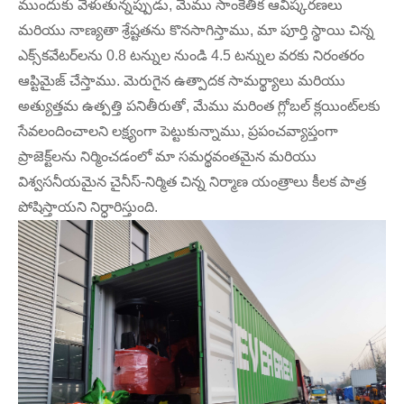
ముందుకు వెళుతున్నప్పుడు, మేము సాంకేతిక ఆవిష్కరణలు
మరియు నాణ్యతా శ్రేష్టతను కొనసాగిస్తాము, మా పూర్తి స్థాయి చిన్న
ఎక్స్‌కవేటర్‌లను 0.8 టన్నుల నుండి 4.5 టన్నుల వరకు నిరంతరం
ఆప్టిమైజ్ చేస్తాము. మెరుగైన ఉత్పాదక సామర్థ్యాలు మరియు
అత్యుత్తమ ఉత్పత్తి పనితీరుతో, మేము మరింత గ్లోబల్ క్లయింట్‌లకు
సేవలందించాలని లక్ష్యంగా పెట్టుకున్నాము, ప్రపంచవ్యాప్తంగా
ప్రాజెక్ట్‌లను నిర్మించడంలో మా సమర్థవంతమైన మరియు
విశ్వసనీయమైన చైనీస్-నిర్మిత చిన్న నిర్మాణ యంత్రాలు కీలక పాత్ర
పోషిస్తాయని నిర్ధారిస్తుంది.