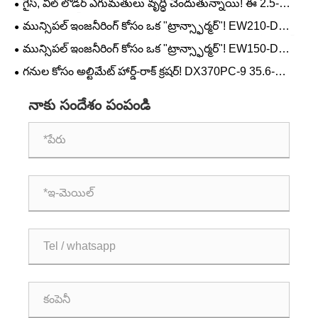
గైస్, వీల్ లోడర్ ఎగుమతులు వృద్ధి చెందుతున్నాయి! ఈ 2.5-
టన్నుల "పాకెట్ పవర్‌హౌస్" అనేది కష్టమైన పని నుండి ఎన్నడూ
మున్సిపల్ ఇంజనీరింగ్ కోసం ఒక "ట్రాన్స్ఫార్మర్"! EW210-D
వెనక్కి తగ్గని నిజమైన వర్క్‌హోర్స్.
20.1-టన్ను చక్రాల ఎక్స్‌కవేటర్: రోడ్-రెడీ మరియు వర్క్-రెడీ—సైట్‌ల
మున్సిపల్ ఇంజనీరింగ్ కోసం ఒక "ట్రాన్స్ఫార్మర్"! EW150-D
మధ్య కదిలేటప్పుడు ఆలస్యం జరగదు
13.52-టన్నుల చక్రాల ఎక్స్‌కవేటర్: రోడ్-సిద్ధంగా మరియు పని-
గనుల కోసం అల్టిమేట్ హార్డ్-రాక్ క్రషర్! DX370PC-9 35.6-
సిద్ధంగా-సైట్‌లను తరలించేటప్పుడు ఆలస్యం జరగదు
టన్నుల ఎక్స్‌కవేటర్ అనేది అన్ని రకాల "డిగ్గింగ్ డెడ్" సమస్యలకు
సరైన పరిష్కారం.
నాకు సందేశం పంపండి