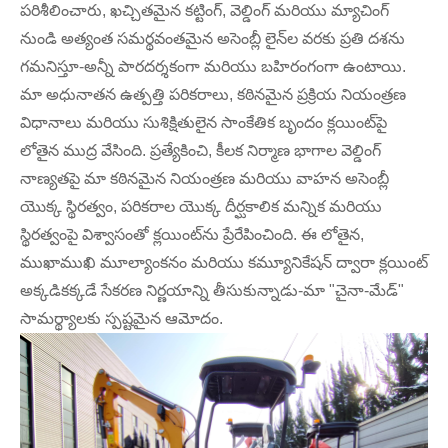
పరిశీలించారు, ఖచ్చితమైన కట్టింగ్, వెల్డింగ్ మరియు మ్యాచింగ్
నుండి అత్యంత సమర్థవంతమైన అసెంబ్లీ లైన్‌ల వరకు ప్రతి దశను
గమనిస్తూ-అన్నీ పారదర్శకంగా మరియు బహిరంగంగా ఉంటాయి.
మా అధునాతన ఉత్పత్తి పరికరాలు, కఠినమైన ప్రక్రియ నియంత్రణ
విధానాలు మరియు సుశిక్షితులైన సాంకేతిక బృందం క్లయింట్‌పై
లోతైన ముద్ర వేసింది. ప్రత్యేకించి, కీలక నిర్మాణ భాగాల వెల్డింగ్
నాణ్యతపై మా కఠినమైన నియంత్రణ మరియు వాహన అసెంబ్లీ
యొక్క స్థిరత్వం, పరికరాల యొక్క దీర్ఘకాలిక మన్నిక మరియు
స్థిరత్వంపై విశ్వాసంతో క్లయింట్‌ను ప్రేరేపించింది. ఈ లోతైన,
ముఖాముఖి మూల్యాంకనం మరియు కమ్యూనికేషన్ ద్వారా క్లయింట్
అక్కడికక్కడే సేకరణ నిర్ణయాన్ని తీసుకున్నాడు-మా "చైనా-మేడ్"
సామర్థ్యాలకు స్పష్టమైన ఆమోదం.