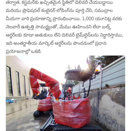
తర్వాత, కస్టమర్‌కు ఖచ్చితమైన స్థితిలో డెలివరీ చేయబడ్డాయి
మరియు ప్రొఫెషనల్ కంటైనర్ లోడింగ్‌ను పూర్తి చేసి, సముద్రాల
మీదుగా వారి ప్రయాణాన్ని ప్రారంభించాయి. 1,000 యూనిట్ల వరకు
నెలవారీ ఉత్పత్తి సామర్థ్యంతో, మేము ఊహించని లేదా బల్క్
ఆర్డర్‌లకు కూడా అతుకులు లేని డెలివరీ టైమ్‌లైన్‌లను నిర్ధారిస్తాము,
ఇది అంతర్జాతీయ మార్కెట్ ఆర్డర్‌లను పొందడంలో ప్రధాన
ప్రయోజనాల్లో ఒకటి.