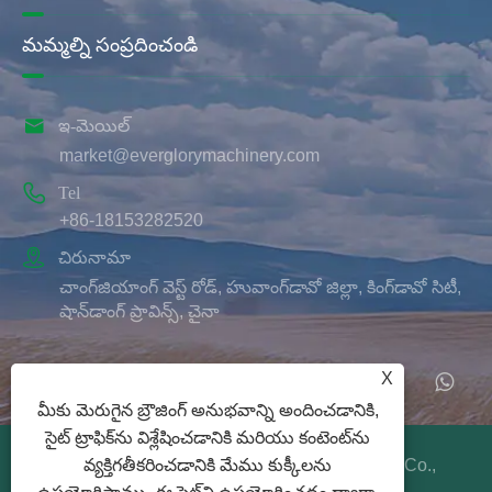
మమ్మల్ని సంప్రదించండి

ఇ-మెయిల్
market@everglorymachinery.com

Tel
+86-18153282520

చిరునామా
చాంగ్‌జియాంగ్ వెస్ట్ రోడ్, హువాంగ్‌డావో జిల్లా, కింగ్‌డావో సిటీ,
షాన్‌డాంగ్ ప్రావిన్స్, చైనా
X
మీకు మెరుగైన బ్రౌజింగ్ అనుభవాన్ని అందించడానికి,
సైట్ ట్రాఫిక్‌ను విశ్లేషించడానికి మరియు కంటెంట్‌ను
కాపీరైట్ © 2025 Qingdao Ever Glory Machinery Co.,
వ్యక్తిగతీకరించడానికి మేము కుక్కీలను
Ltd. సర్వ హక్కులు ప్రత్యేకించబడినవి.