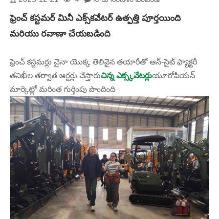
ఫ్రెంచ్ కస్టమర్ మినీ ఎక్స్‌కవేటర్ ఉత్పత్తి పూర్తయింది
మరియు రవాణా చేయబడింది
ఫ్రెంచ్ కస్టమర్లు చైనా యొక్క తెలివైన తయారీతో ఆన్-సైట్ ఫ్యాక్టరీ
తనిఖీల తర్వాత ఆర్డర్లు చేస్తారు
చిన్న ఎక్స్కవేటర్లు
యూరోపియన్
మార్కెట్లో మరింత గుర్తింపు పొందింది