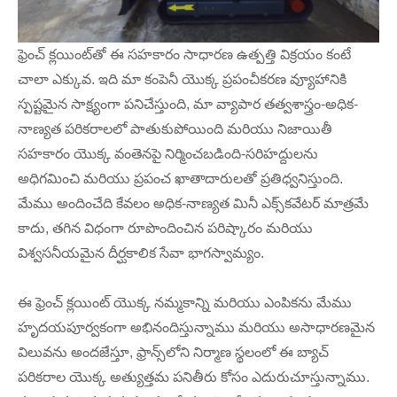
ఫ్రెంచ్ క్లయింట్‌తో ఈ సహకారం సాధారణ ఉత్పత్తి విక్రయం కంటే
చాలా ఎక్కువ. ఇది మా కంపెనీ యొక్క ప్రపంచీకరణ వ్యూహానికి
స్పష్టమైన సాక్ష్యంగా పనిచేస్తుంది, మా వ్యాపార తత్వశాస్త్రం-అధిక-
నాణ్యత పరికరాలలో పాతుకుపోయింది మరియు నిజాయితీ
సహకారం యొక్క వంతెనపై నిర్మించబడింది-సరిహద్దులను
అధిగమించి మరియు ప్రపంచ ఖాతాదారులతో ప్రతిధ్వనిస్తుంది.
మేము అందించేది కేవలం అధిక-నాణ్యత మినీ ఎక్స్‌కవేటర్ మాత్రమే
కాదు, తగిన విధంగా రూపొందించిన పరిష్కారం మరియు
విశ్వసనీయమైన దీర్ఘకాలిక సేవా భాగస్వామ్యం.
ఈ ఫ్రెంచ్ క్లయింట్ యొక్క నమ్మకాన్ని మరియు ఎంపికను మేము
హృదయపూర్వకంగా అభినందిస్తున్నాము మరియు అసాధారణమైన
విలువను అందజేస్తూ, ఫ్రాన్స్‌లోని నిర్మాణ స్థలంలో ఈ బ్యాచ్
పరికరాల యొక్క అత్యుత్తమ పనితీరు కోసం ఎదురుచూస్తున్నాము.