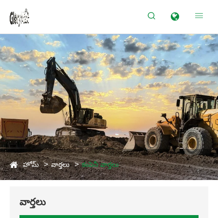


హోమ్
వార్తలు
కంపెనీ వార్తలు
వార్తలు