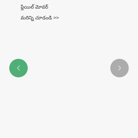


ఫ్లేయిల్ మోవర్
మరిన్ని చూడండి >>