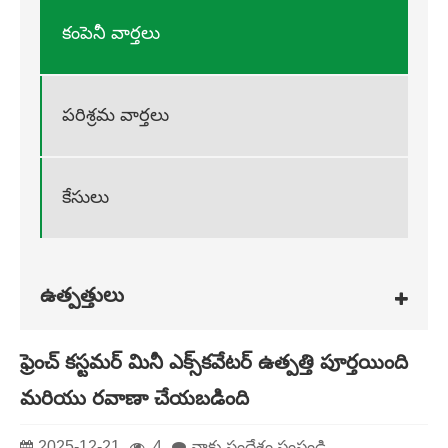
కంపెనీ వార్తలు
పరిశ్రమ వార్తలు
కేసులు
ఉత్పత్తులు
ఫ్రెంచ్ కస్టమర్ మినీ ఎక్స్‌కవేటర్ ఉత్పత్తి పూర్తయింది
మరియు రవాణా చేయబడింది
2025-12-21
4
నాకు సందేశం పంపండి