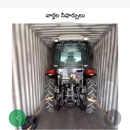
వార్తల సిఫార్సులు

