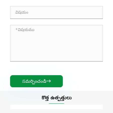
సమర్పించండి

కొత్త ఉత్పత్తులు