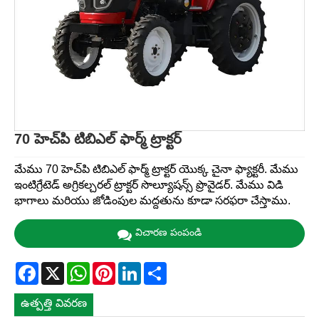
70 హెచ్‌పి టిబిఎల్ ఫార్మ్ ట్రాక్టర్
మేము 70 హెచ్‌పి టిబిఎల్ ఫార్మ్ ట్రాక్టర్ యొక్క చైనా ఫ్యాక్టరీ. మేము
ఇంటిగ్రేటెడ్ అగ్రికల్చరల్ ట్రాక్టర్ సొల్యూషన్స్ ప్రొవైడర్. మేము విడి
భాగాలు మరియు జోడింపుల మద్దతును కూడా సరఫరా చేస్తాము.
విచారణ పంపండి
Facebook
X
WhatsApp
Pinterest
LinkedIn
Share
ఉత్పత్తి వివరణ