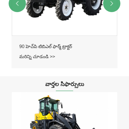


90 హెచ్‌పి టిబిఎల్ ఫార్మ్ ట్రాక్టర్
మరిన్ని చూడండి >>
వార్తల సిఫార్సులు