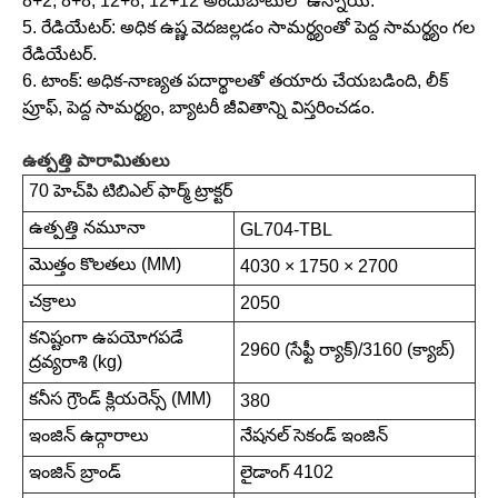
8+2, 8+8, 12+8, 12+12 అందుబాటులో ఉన్నాయి.
5. రేడియేటర్: అధిక ఉష్ణ వెదజల్లడం సామర్థ్యంతో పెద్ద సామర్థ్యం గల
రేడియేటర్.
6. టాంక్: అధిక-నాణ్యత పదార్థాలతో తయారు చేయబడింది, లీక్
ప్రూఫ్, పెద్ద సామర్థ్యం, బ్యాటరీ జీవితాన్ని విస్తరించడం.
ఉత్పత్తి పారామితులు
70 హెచ్‌పి టిబిఎల్ ఫార్మ్ ట్రాక్టర్
ఉత్పత్తి నమూనా
GL704-TBL
మొత్తం కొలతలు (MM)
4030 × 1750 × 2700
చక్రాలు
2050
కనిష్టంగా ఉపయోగపడే
2960 (సేఫ్టీ ర్యాక్)/3160 (క్యాబ్)
ద్రవ్యరాశి (kg)
కనీస గ్రౌండ్ క్లియరెన్స్ (MM)
380
ఇంజిన్ ఉద్గారాలు
నేషనల్ సెకండ్ ఇంజిన్
ఇంజిన్ బ్రాండ్
లైడాంగ్ 4102