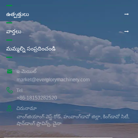
ఉత్పత్తులు
వార్తలు
మమ్మల్ని సంప్రదించండి

ఇ-మెయిల్
market@everglorymachinery.com

Tel
+86-18153282520

చిరునామా
చాంగ్‌జియాంగ్ వెస్ట్ రోడ్, హువాంగ్‌డావో జిల్లా, కింగ్‌డావో సిటీ,
షాన్‌డాంగ్ ప్రావిన్స్, చైనా