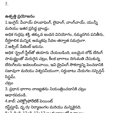
7.
ఉత్పత్తి ప్రయోజనం
1.ఇంగైన్: వీచాయ్ హువాఫెంగ్, లైడాంగ్, చాంగ్‌చాయ్, యున్నీ
మరియు ఇతర ప్రసిద్ధ బ్రాండ్లు.
అధిక గుర్రపు శక్తి, తక్కువ ఇంధన వినియోగం, నమ్మదగిన పనితీరు,
దీర్ఘకాలిక మన్నిక, అమ్మకపు సేవల తర్వాత సమగ్రంగా.
2.అక్సిల్: పేటెంట్ ఇరుసు.
అధిక -స్ట్రెంగ్ స్టీల్‌తో తయారు చేయబడింది, బలమైన లోడ్ బేరింగ్
సామర్థ్యంతో మెరుగైన చట్రం, కీలక భాగాలు దిగుమతి చేసుకున్న
బేరింగ్‌లను అవలంబించాయి, ఇవి డ్రైవింగ్ సౌకర్యాన్ని పెంచడానికి
సజావుగా మరియు విశ్వసనీయంగా, సర్దుబాటు చేయగల సస్పెన్షన్
సిస్టమ్.
చట్రం
3. ప్రధాన భాగాల నాణ్యతను నియంత్రించడానికి చట్రం
ఆధారపడండి.
4.కాబ్: ఎలెక్ట్రోఫోరేటిక్ పెయింట్
రస్ట్‌ప్రూఫ్, ధృ dy నిర్మాణంగల మరియు మన్నికైనది.