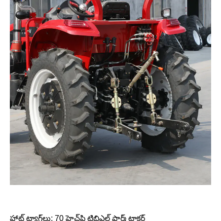
హాట్ ట్యాగ్‌లు: 70 హెచ్‌పి టిబిఎల్ ఫార్మ్ ట్రాక్టర్