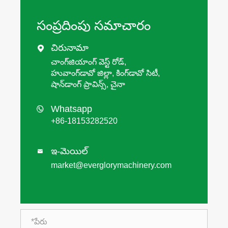
సంప్రదింపు సమాచారం
చిరునామా

చాంగ్‌జియాంగ్ వెస్ట్ రోడ్,
హువాంగ్‌డావో జిల్లా, కింగ్‌డావో సిటీ,
షాన్‌డాంగ్ ప్రావిన్స్, చైనా
Whatsapp

+86-18153282520
ఇ-మెయిల్

market@everglorymachinery.com