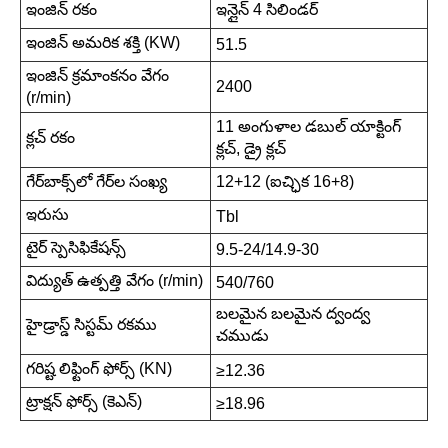
ఇంజిన్ రకం
ఇన్లైన్ 4 సిలిండర్
ఇంజిన్ అమరిక శక్తి (KW)
51.5
ఇంజిన్ క్రమాంకనం వేగం
2400
(r/min)
11 అంగుళాల డబుల్ యాక్టింగ్
క్లచ్ రకం
క్లచ్, డ్రై క్లచ్
గేర్‌బాక్స్‌లో గేర్‌ల సంఖ్య
12+12 (ఐచ్ఛిక 16+8)
ఇరుసు
Tbl
టైర్ స్పెసిఫికేషన్స్
9.5-24/14.9-30
విద్యుత్ ఉత్పత్తి వేగం (r/min)
540/760
బలమైన బలమైన ద్వంద్వ
హైడ్రాస్డ్ సిస్టమ్ రకము
చముడు
గరిష్ట లిఫ్టింగ్ ఫోర్స్ (KN)
≥12.36
ట్రాక్షన్ ఫోర్స్ (కెఎన్)
≥18.96