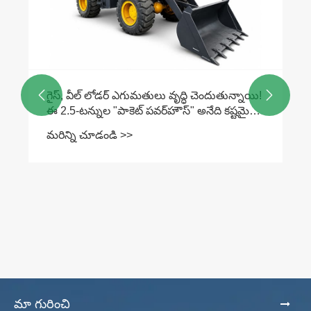


గైస్, వీల్ లోడర్ ఎగుమతులు వృద్ధి చెందుతున్నాయి!
ఈ 2.5-టన్నుల "పాకెట్ పవర్‌హౌస్" అనేది కష్టమైన
పని నుండి ఎన్నడూ వెనక్కి తగ్గని నిజమైన
మరిన్ని చూడండి >>
వర్క్‌హోర్స్.
మా గురించి