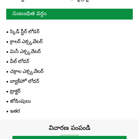
సంబంధిత వర్గం
స్కిడ్ స్టీర్ లోడర్
క్రాలర్ ఎక్స్కవేటర్
మినీ ఎక్స్కవేటర్
వీల్ లోడర్
చక్రాల ఎక్స్కవేటర్
బ్యాక్‌హో లోడర్
ట్రాక్టర్
జోడింపులు
ఇతర
విచారణ పంపండి