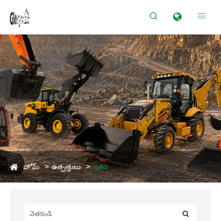


హోమ్
ఉత్పత్తులు
ఇతర