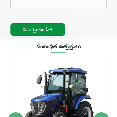
సమర్పించండి

సంబంధిత ఉత్పత్తులు